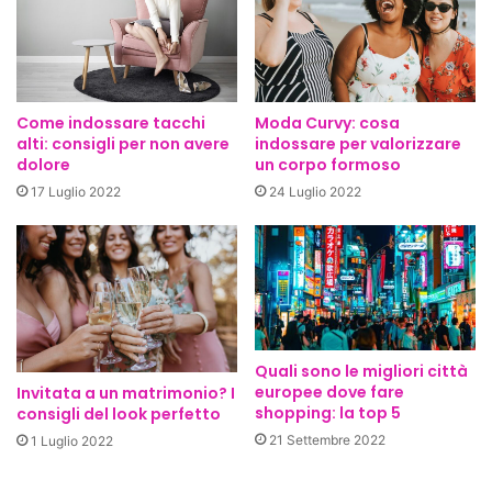
Come indossare tacchi
Moda Curvy: cosa
alti: consigli per non avere
indossare per valorizzare
dolore
un corpo formoso
17 Luglio 2022
24 Luglio 2022
Quali sono le migliori città
europee dove fare
Invitata a un matrimonio? I
shopping: la top 5
consigli del look perfetto
21 Settembre 2022
1 Luglio 2022