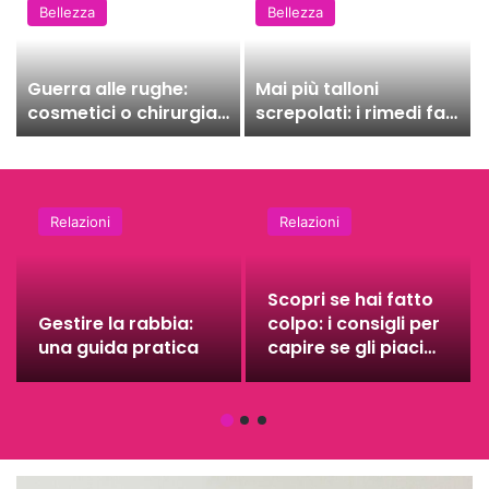
Bellezza
Bellezza
Guerra alle rughe:
Mai più talloni
cosmetici o chirurgia?
screpolati: i rimedi fai
Le alternative orientali
da te
Relazioni
Relazioni
Scopri se hai fatto
Gestire la rabbia:
colpo: i consigli per
una guida pratica
capire se gli piaci
davvero