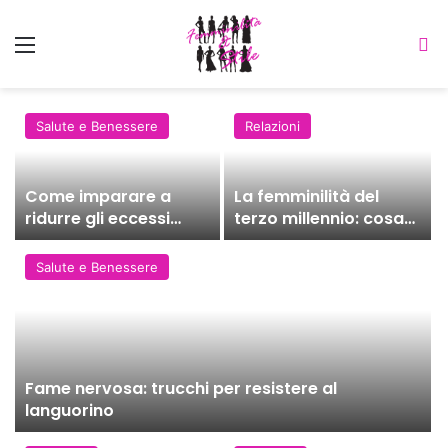
Menu
C
Salute e Benessere
Relazioni
Come imparare a
La femminilità del
ridurre gli eccessi
terzo millennio: cosa
alimentari
significa oggi
Salute e Benessere
Fame nervosa: trucchi per resistere al
languorino